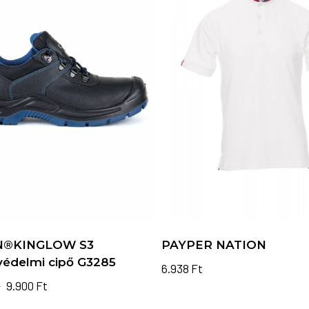
®KINGLOW S3
PAYPER NATION
édelmi cipő G3285
6.938
Ft
Original
Current
Ennek
t
9.900
Ft
a
price
price