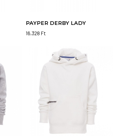
PAYPER DERBY LADY
16.328
Ft
Ennek
a
terméknek
több
variációja
van.
A
változatok
a
termékoldalon
választhatók
ki