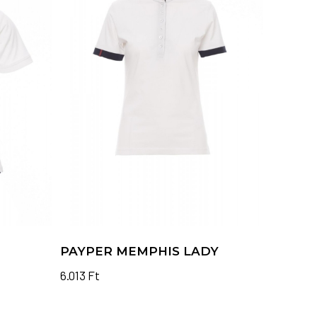
PAYPER MEMPHIS LADY
6.013
Ft
Ennek
a