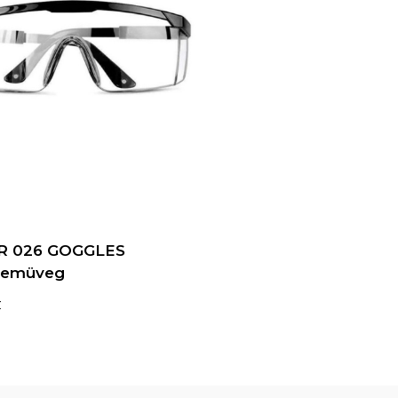
R 026 GOGGLES
zemüveg
t