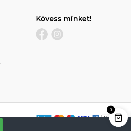
Kövess minket!
t!
0