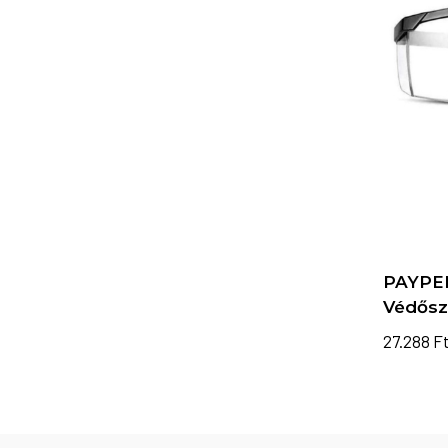
PAYPE
Védős
27.288
F