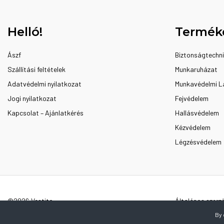
Helló!
Termék
Ászf
Biztonságtechn
Szállítási feltételek
Munkaruházat
Adatvédelmi nyilatkozat
Munkavédelmi L
Jogi nyilatkozat
Fejvédelem
Kapcsolat – Ajánlatkérés
Hallásvédelem
Kézvédelem
Légzésvédelem
©2026 Vestito
Általános szerző
By 