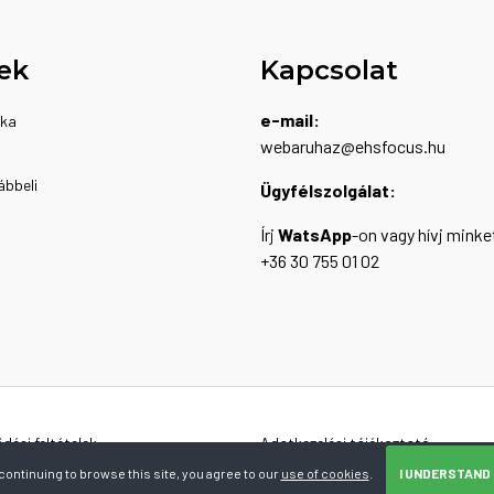
ek
Kapcsolat
e-mail:
ika
webaruhaz@ehsfocus.hu
ábbeli
Ügyfélszolgálat:
Írj
WatsApp
-on vagy hívj minke
+36 30 755 01 02
dési feltételek
Adatkezelési tájékoztató
continuing to browse this site, you agree to our
use of cookies
.
I UNDERSTAND