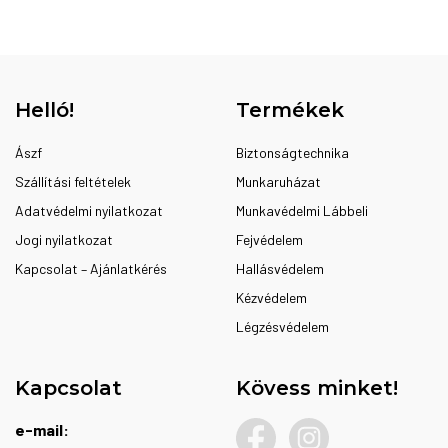
Ennek
-
a
27.288 Ft
terméknek
több
variációja
Helló!
Termékek
van.
A
Ászf
Biztonságtechnika
változatok
Szállítási feltételek
Munkaruházat
a
Adatvédelmi nyilatkozat
Munkavédelmi Lábbeli
termékoldalon
Jogi nyilatkozat
választhatók
Fejvédelem
ki
Kapcsolat – Ajánlatkérés
Hallásvédelem
Kézvédelem
Légzésvédelem
Kapcsolat
Kövess minket!
e-mail: