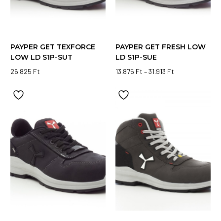
PAYPER GET TEXFORCE
PAYPER GET FRESH LOW
LOW LD S1P-SUT
LD S1P-SUE
Ártartomány:
26.825
Ft
13.875
Ft
–
31.913
Ft
Ennek
Ennek
13.875 Ft
-
a
a
31.913 Ft
terméknek
terméknek
több
több
variációja
variációja
van.
van.
A
A
változatok
változatok
a
a
termékoldalon
termékoldalon
választhatók
választhatók
ki
ki