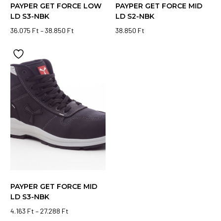
PAYPER GET FORCE LOW
PAYPER GET FORCE MID
LD S3-NBK
LD S2-NBK
Ártartomány:
36.075
Ft
–
38.850
Ft
38.850
Ft
Ennek
36.075 Ft
Ennek
-
a
a
38.850 Ft
terméknek
terméknek
több
több
variációja
variációja
van.
van.
A
A
változatok
változatok
a
a
termékoldalon
termékoldalon
választhatók
választhatók
ki
ki
PAYPER GET FORCE MID
LD S3-NBK
Ártartomány:
4.163
Ft
–
27.288
Ft
4.163 Ft