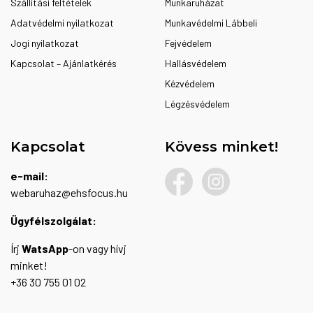
Szállítási feltételek
Munkaruházat
Adatvédelmi nyilatkozat
Munkavédelmi Lábbeli
Jogi nyilatkozat
Fejvédelem
Kapcsolat – Ajánlatkérés
Hallásvédelem
Kézvédelem
Légzésvédelem
Kapcsolat
Kövess minket!
e-mail:
webaruhaz@ehsfocus.hu
Ügyfélszolgálat:
Írj
WatsApp
-on vagy hívj
minket!
+36 30 755 01 02