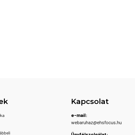
ek
Kapcsolat
e-mail:
ika
webaruhaz@ehsfocus.hu
ábbeli
Ügyfélszolgálat: