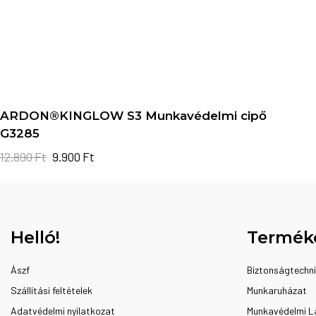
ARDON®KINGLOW S3 Munkavédelmi cipő
G3285
12.890
Ft
9.900
Ft
Helló!
Termék
Ászf
Biztonságtechn
Szállítási feltételek
Munkaruházat
Adatvédelmi nyilatkozat
Munkavédelmi L