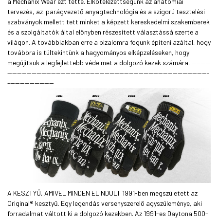
a Mechanix Wear ezt tette. Elkötelezettségünk az anatómiai
tervezés, az iparágvezető anyagtechnológia és a szigorú tesztelési
szabványok mellett tett minket a képzett kereskedelmi szakemberek
és a szolgáltatók által előnyben részesített választássá szerte a
világon. A továbbiakban erre a bizalomra fogunk építeni azáltal, hogy
továbbra is túltekintünk a hagyományos elképzeléseken, hogy
megújítsuk a legfejlettebb védelmet a dolgozó kezek számára. --------
-----------------------------------------------------------------------------------
-------------------
A KESZTYŰ, AMIVEL MINDEN ELINDULT 1991-ben megszületett az
Original® kesztyű. Egy legendás versenyszerelő agyszüleménye, aki
forradalmat váltott ki a dolgozó kezekben. Az 1991-es Daytona 500-