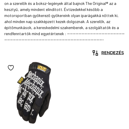
on a szerelők és a boksz-legények által bajnok The Original® az a
kesztyű, amely mindent elindított. Évtizedekkel később a
motorsportban gyökerező gyökereink olyan iparágakká nőttek ki,
ahol minden nap szakképzett kezek dolgoznak. A szerelők, az
építőmunkások, a kereskedelmi szakemberek, a szolgáltatók és a
rendfenntartók mind egyetértenek : ----------------------------------------
---------------------------------------------------------------------