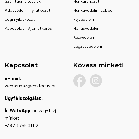
Szállítási feltételek
Munkaruházat
Adatvédelmi nyilatkozat
Munkavédelmi Lábbeli
Jogi nyilatkozat
Fejvédelem
Kapcsolat – Ajánlatkérés
Hallásvédelem
Kézvédelem
Légzésvédelem
Kapcsolat
Kövess minket!
e-mail:
webaruhaz@ehsfocus.hu
Ügyfélszolgálat:
Írj
WatsApp
-on vagy hívj
minket!
+36 30 755 01 02