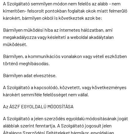
A Szolgáltató semmilyen módon nem felelős az alább – nem
kimerítően- felsorolt pontokban foglaltak okok miatt felmerülő
károkért, bármilyen okból is következtek azok be:
Bármilyen működési hiba az internetes hálózatban, ami
megakadályozza vagy késlelteti a weboldal akadálytalan
működését.
Bármilyen, a kommunikációs vonalakon vagy vételi eszközben
történő meghibásodás.
Bármilyen adat elvesztése.
A Szolgáltató a kapcsolódó, közvetett, vagy következményes
károkért semmiféle felelősséget nem vállal.
Az ÁSZF EGYOLDALÚ MÓDOSÍTÁSA
A Szolgáltató a jelen szerződés egyoldalú módosításának jogát
alábbiak szerint fenntartja. A Szolgáltató jogosult jelen
Általános Szerződési Feltételeket bármikor, egyoldalúan