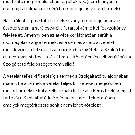
megfelel a megrendelésében foglaltaknak. (nem hiányos a
csomag tartalma, nem sérült a csomagolás vagy a termék).
Ha sérülést tapasztal a terméken vagy a csomagoláson, az
átvétel során, a sérülésekről a futártól kérnie kell jegyzőkönyv
felvételét. Amennyiben az átvételkor láthatóan sérült a
csomagolás vagy a termék, és a sérülés az áru átvételét
megelőzően keletkezett, a termék visszavételét a Szolgáltató
díjmentesen biztosítja. Az átvételt követően észlelt sérülésért a
Szolgáltató felelősséget nem vállal!
A vételár teljes kifizetésig a termék a Szolgáltató tulajdonában
marad. Ha a termék a vételár teljes kifizetését megelőzően
mégis bármely okból a Felhasználó birtokába kerül, felelősséggel
tartozik a Szolgáltató felé mindazon károk tekintetében,
amelyek megtérítésére senkit nem lehet kötelezni.