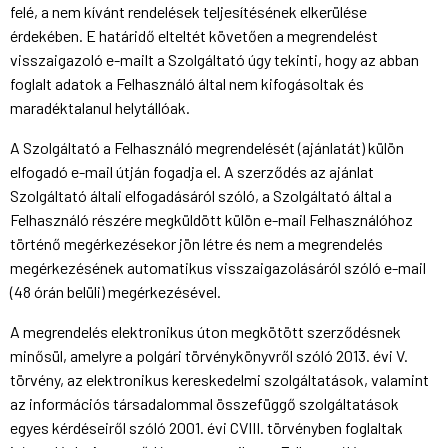
felé, a nem kívánt rendelések teljesítésének elkerülése
érdekében. E határidő elteltét követően a megrendelést
visszaigazoló e-mailt a Szolgáltató úgy tekinti, hogy az abban
foglalt adatok a Felhasználó által nem kifogásoltak és
maradéktalanul helytállóak.
A Szolgáltató a Felhasználó megrendelését (ajánlatát) külön
elfogadó e-mail útján fogadja el. A szerződés az ajánlat
Szolgáltató általi elfogadásáról szóló, a Szolgáltató által a
Felhasználó részére megküldött külön e-mail Felhasználóhoz
történő megérkezésekor jön létre és nem a megrendelés
megérkezésének automatikus visszaigazolásáról szóló e-mail
(48 órán belüli) megérkezésével.
A megrendelés elektronikus úton megkötött szerződésnek
minősül, amelyre a polgári törvénykönyvről szóló 2013. évi V.
törvény, az elektronikus kereskedelmi szolgáltatások, valamint
az információs társadalommal összefüggő szolgáltatások
egyes kérdéseiről szóló 2001. évi CVIII. törvényben foglaltak