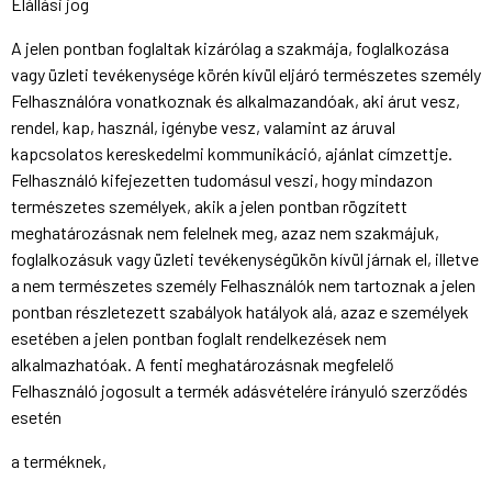
Elállási jog
A jelen pontban foglaltak kizárólag a szakmája, foglalkozása
vagy üzleti tevékenysége körén kívül eljáró természetes személy
Felhasználóra vonatkoznak és alkalmazandóak, aki árut vesz,
rendel, kap, használ, igénybe vesz, valamint az áruval
kapcsolatos kereskedelmi kommunikáció, ajánlat címzettje.
Felhasználó kifejezetten tudomásul veszi, hogy mindazon
természetes személyek, akik a jelen pontban rögzített
meghatározásnak nem felelnek meg, azaz nem szakmájuk,
foglalkozásuk vagy üzleti tevékenységükön kívül járnak el, illetve
a nem természetes személy Felhasználók nem tartoznak a jelen
pontban részletezett szabályok hatályok alá, azaz e személyek
esetében a jelen pontban foglalt rendelkezések nem
alkalmazhatóak. A fenti meghatározásnak megfelelő
Felhasználó jogosult a termék adásvételére irányuló szerződés
esetén
a terméknek,