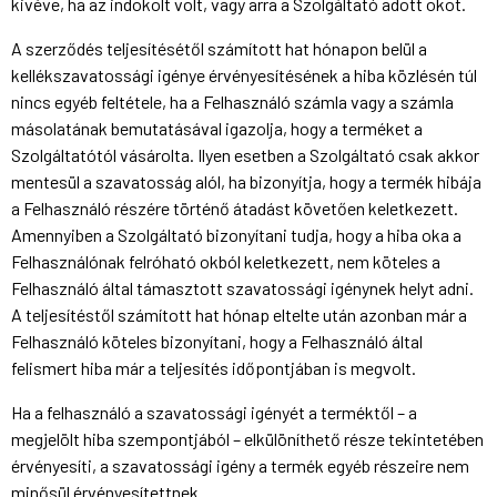
kivéve, ha az indokolt volt, vagy arra a Szolgáltató adott okot.
A szerződés teljesítésétől számított hat hónapon belül a
kellékszavatossági igénye érvényesítésének a hiba közlésén túl
nincs egyéb feltétele, ha a Felhasználó számla vagy a számla
másolatának bemutatásával igazolja, hogy a terméket a
Szolgáltatótól vásárolta. Ilyen esetben a Szolgáltató csak akkor
mentesül a szavatosság alól, ha bizonyítja, hogy a termék hibája
a Felhasználó részére történő átadást követően keletkezett.
Amennyiben a Szolgáltató bizonyítani tudja, hogy a hiba oka a
Felhasználónak felróható okból keletkezett, nem köteles a
Felhasználó által támasztott szavatossági igénynek helyt adni.
A teljesítéstől számított hat hónap eltelte után azonban már a
Felhasználó köteles bizonyítani, hogy a Felhasználó által
felismert hiba már a teljesítés időpontjában is megvolt.
Ha a felhasználó a szavatossági igényét a terméktől – a
megjelölt hiba szempontjából – elkülöníthető része tekintetében
érvényesíti, a szavatossági igény a termék egyéb részeire nem
minősül érvényesítettnek.