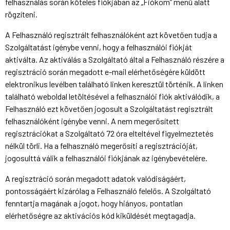
felhasználás során köteles fiókjában az „Fiókom” menü alatt
rögzíteni.
A Felhasználó regisztrált felhasználóként azt követően tudja a
Szolgáltatást igénybe venni, hogy a felhasználói fiókját
aktiválta. Az aktiválás a Szolgáltató által a Felhasználó részére a
regisztráció során megadott e-mail elérhetőségére küldött
elektronikus levélben található linken keresztül történik. A linken
található weboldal letöltésével a felhasználói fiók aktiválódik, a
Felhasználó ezt követően jogosult a Szolgáltatást regisztrált
felhasználóként igénybe venni. A nem megerősített
regisztrációkat a Szolgáltató 72 óra elteltével figyelmeztetés
nélkül törli. Ha a felhasználó megerősíti a regisztrációját,
jogosulttá válik a felhasználói fiókjának az igénybevételére.
A regisztráció során megadott adatok valódiságáért,
pontosságáért kizárólag a Felhasználó felelős. A Szolgáltató
fenntartja magának a jogot, hogy hiányos, pontatlan
elérhetőségre az aktivációs kód kiküldését megtagadja.