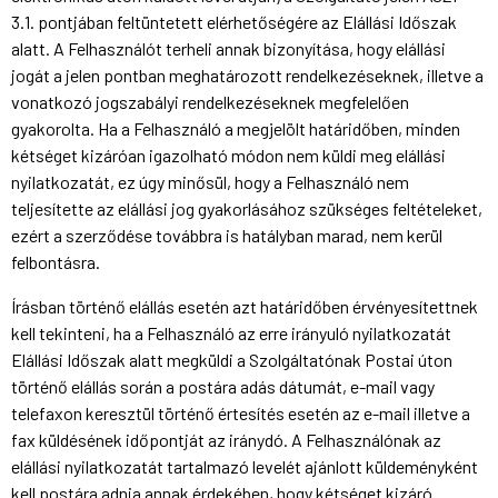
3.1. pontjában feltüntetett elérhetőségére az Elállási Időszak
alatt. A Felhasználót terheli annak bizonyítása, hogy elállási
jogát a jelen pontban meghatározott rendelkezéseknek, illetve a
vonatkozó jogszabályi rendelkezéseknek megfelelően
gyakorolta. Ha a Felhasználó a megjelölt határidőben, minden
kétséget kizáróan igazolható módon nem küldi meg elállási
nyilatkozatát, ez úgy minősül, hogy a Felhasználó nem
teljesítette az elállási jog gyakorlásához szükséges feltételeket,
ezért a szerződése továbbra is hatályban marad, nem kerül
felbontásra.
Írásban történő elállás esetén azt határidőben érvényesítettnek
kell tekinteni, ha a Felhasználó az erre irányuló nyilatkozatát
Elállási Időszak alatt megküldi a Szolgáltatónak Postai úton
történő elállás során a postára adás dátumát, e-mail vagy
telefaxon keresztül történő értesítés esetén az e-mail illetve a
fax küldésének időpontját az iránydó. A Felhasználónak az
elállási nyilatkozatát tartalmazó levelét ajánlott küldeményként
kell postára adnia annak érdekében, hogy kétséget kizáró