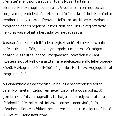
„Pénztár” menüpont alatt a virtuális kosár tartalma
ellenértékének megfizetésére is. A kosár oldalon módosítani
tudja a megrendelést, és tételt tud törölni a kosárból. Ha minden
rendben talált, akkor a „Pénztár” feliratra kattintva elkezdheti a
megrendelést és bejelentkezhet fiókjába, illetve regisztráció
nélkül is vásárolhat a kért adatok megadásával.
A vásárlásnak nem feltétele a regisztráció. Ha a Felhasználó
bejelentkezett fiókjába vagy megadott minden szükséges
adatot. A szállítási adatok megadását követően a kívánt
fizetési módot kell kiválasztania rendelkezésre álló lehetőségek
közül. A „Megrendelés elküldése” gombra kattintva véglegesítheti
megrendelését.
A Felhasználó az adatbeviteli hibákat a megrendelés során
bármikor javítani tudja. Terméket törölhet a kosárból az „X”
gombra kattintva, megváltoztathatja a személyes adatait a
„Módosítás” feliratra kattintva, a termék mennyiségét is
növelheti, illetve csökkentheti a termék adatai mellett található
„+” illetve „-„ jelre kattintva.