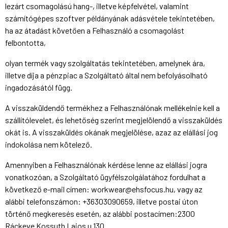
lezárt csomagolású hang-, illetve képfelvétel, valamint
számítógépes szoftver példányának adásvétele tekintetében,
ha az átadást követően a Felhasználó a csomagolást
felbontotta,
olyan termék vagy szolgáltatás tekintetében, amelynek ára,
illetve díja a pénzpiac a Szolgáltató által nem befolyásolható
ingadozásától függ.
A visszaküldendő termékhez a Felhasználónak mellékelnie kell a
szállítólevelet, és lehetőség szerint megjelölendő a visszaküldés
okát is. A visszaküldés okának megjelölése, azaz az elállási jog
indokolása nem kötelező.
Amennyiben a Felhasználónak kérdése lenne az elállási jogra
vonatkozóan, a Szolgáltató ügyfélszolgálatához fordulhat a
következő e-mail címen: workwear@ehsfocus.hu, vagy az
alábbi telefonszámon: +36303090659, illetve postai úton
történő megkeresés esetén, az alábbi postacímen:2300
Ráckeve Kossuth Lajos u 130