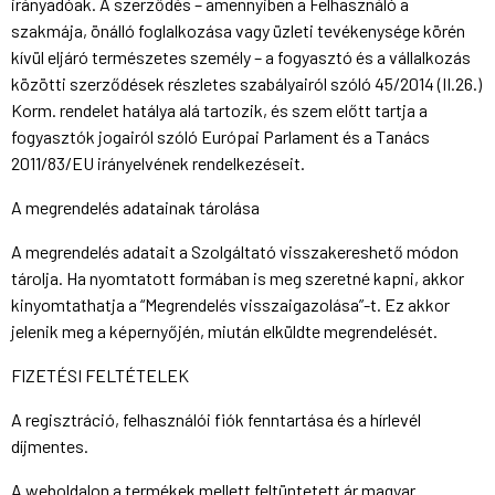
irányadóak. A szerződés – amennyiben a Felhasználó a
szakmája, önálló foglalkozása vagy üzleti tevékenysége körén
kívül eljáró természetes személy – a fogyasztó és a vállalkozás
közötti szerződések részletes szabályairól szóló 45/2014 (II.26.)
Korm. rendelet hatálya alá tartozik, és szem előtt tartja a
fogyasztók jogairól szóló Európai Parlament és a Tanács
2011/83/EU irányelvének rendelkezéseit.
A megrendelés adatainak tárolása
A megrendelés adatait a Szolgáltató visszakereshető módon
tárolja. Ha nyomtatott formában is meg szeretné kapni, akkor
kinyomtathatja a “Megrendelés visszaigazolása”-t. Ez akkor
jelenik meg a képernyőjén, miután elküldte megrendelését.
FIZETÉSI FELTÉTELEK
A regisztráció, felhasználói fiók fenntartása és a hírlevél
díjmentes.
A weboldalon a termékek mellett feltüntetett ár magyar