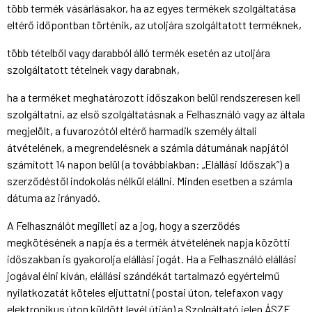
több termék vásárlásakor, ha az egyes termékek szolgáltatása
eltérő időpontban történik, az utoljára szolgáltatott terméknek,
több tételből vagy darabból álló termék esetén az utoljára
szolgáltatott tételnek vagy darabnak,
ha a terméket meghatározott időszakon belül rendszeresen kell
szolgáltatni, az első szolgáltatásnak a Felhasználó vagy az általa
megjelölt, a fuvarozótól eltérő harmadik személy általi
átvételének, a megrendelésnek a számla dátumának napjától
számított 14 napon belül (a továbbiakban: „Elállási Időszak”) a
szerződéstől indokolás nélkül elállni. Minden esetben a számla
dátuma az irányadó.
A Felhasználót megilleti az a jog, hogy a szerződés
megkötésének a napja és a termék átvételének napja közötti
időszakban is gyakorolja elállási jogát. Ha a Felhasználó elállási
jogával élni kíván, elállási szándékát tartalmazó egyértelmű
nyilatkozatát köteles eljuttatni (postai úton, telefaxon vagy
elektronikus úton küldött levél útján) a Szolgáltató jelen ÁSZF