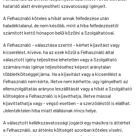
határidő alatt érvényesítheti szavatossági igényeit.
A Felhasználó köteles a hibát annak felfedezése után
haladéktalanul, de nem később, mint a hiba felfedezésétől
számított kettő hónapon belül közölni a Szolgáltatóval.
A Felhasználó – választása szerint – kérhet kijavítást vagy
kicserélést, kivéve, ha az ezek közül a Felhasználó által
választott igény teljesítése lehetetlen vagy a Szolgáltató
számára más igénye teljesítéséhez képest aránytalan
többletköltséggel járna. Ha a kijavítást vagy a kicserélést a
Felhasználó nem kérte, illetve nem kérhette, úgy igényelheti az
ellenszolgáltatás arányos leszállítását vagy a hibát a Szolgáltató
költségére a Felhasználó is kijavíthatja, illetve mással
kijavíttathatja vagy – végső esetben – a szerződéstől is elállhat.
Jelentéktelen hiba miatt elállásnak nincs helye.
A választott kellékszavatossági jogáról egy másikra is áttérhet
a Felhasználó, az áttérés költségét azonban köteles viselni,