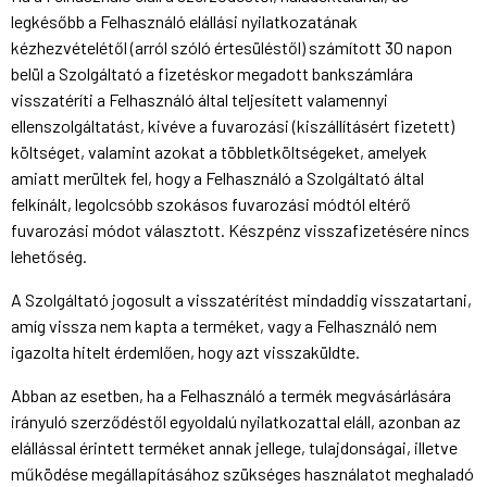
legkésőbb a Felhasználó elállási nyilatkozatának
kézhezvételétől (arról szóló értesüléstől) számított 30 napon
belül a Szolgáltató a fizetéskor megadott bankszámlára
visszatéríti a Felhasználó által teljesített valamennyi
ellenszolgáltatást, kivéve a fuvarozási (kiszállításért fizetett)
költséget, valamint azokat a többletköltségeket, amelyek
amiatt merültek fel, hogy a Felhasználó a Szolgáltató által
felkínált, legolcsóbb szokásos fuvarozási módtól eltérő
fuvarozási módot választott. Készpénz visszafizetésére nincs
lehetőség.
A Szolgáltató jogosult a visszatérítést mindaddig visszatartani,
amíg vissza nem kapta a terméket, vagy a Felhasználó nem
igazolta hitelt érdemlően, hogy azt visszaküldte.
Abban az esetben, ha a Felhasználó a termék megvásárlására
irányuló szerződéstől egyoldalú nyilatkozattal eláll, azonban az
elállással érintett terméket annak jellege, tulajdonságai, illetve
működése megállapításához szükséges használatot meghaladó