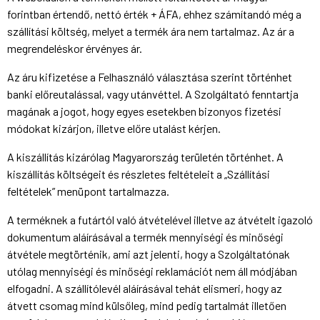
forintban értendő, nettó érték + ÁFA, ehhez számítandó még a
szállítási költség, melyet a termék ára nem tartalmaz. Az ár a
megrendeléskor érvényes ár.
Az áru kifizetése a Felhasználó választása szerint történhet
banki előreutalással, vagy utánvéttel. A Szolgáltató fenntartja
magának a jogot, hogy egyes esetekben bizonyos fizetési
módokat kizárjon, illetve előre utalást kérjen.
A kiszállítás kizárólag Magyarország területén történhet. A
kiszállítás költségeit és részletes feltételeit a „Szállítási
feltételek” menüpont tartalmazza.
A terméknek a futártól való átvételével illetve az átvételt igazoló
dokumentum aláírásával a termék mennyiségi és minőségi
átvétele megtörténik, ami azt jelenti, hogy a Szolgáltatónak
utólag mennyiségi és minőségi reklamációt nem áll módjában
elfogadni. A szállítólevél aláírásával tehát elismeri, hogy az
átvett csomag mind külsőleg, mind pedig tartalmát illetően