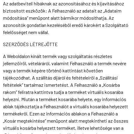
Az adatbeviteli hibáknak az azonosításához és kijavításához
biztosított eszközök: A Felhasználó az adatait az „Adataim
módosítása” menüpont alatt bármikor módosíthatja. Az
azonosítók gondatlan kezeléséből eredő károkért a Szolgáltató
felelősséget nem vállal.
SZERZŐDÉS LÉTREJÖTTE
A Weboldalon kínált termék vagy szolgáltatás részletes
jellemzőiről, vételáráról, valamint Felhasználó a termék nevére
vagy a termék képére történő kattintást követően
tájékozódhat. A szállítás díjáról és feltételeiről a „Szállítási
feltételek” tartalmaz ismertetést. A Felhasználó a „Kosárba
rakom” feliratra kattintva tudja a terméket virtuális kosarába
helyezni. Miután a terméket kosarába helyete, egy információs
ablak tájékoztatja a Felhasználót a virtuális kosarába helyezett
termékekről. Ezen az információs ablakon a Felhasználó a
„Kosár megtekintése” menüpont alatt megtekintheti az összes
virtuális kosárba helyezett terméket, illetve lehetősége van a