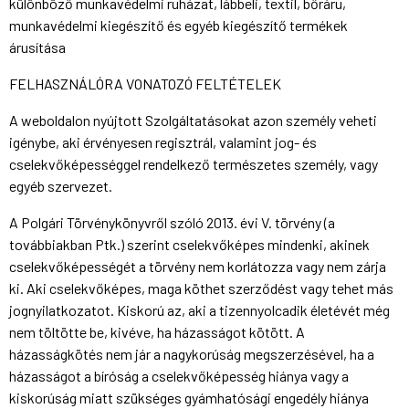
különböző munkavédelmi ruházat, lábbeli, textil, bőráru,
munkavédelmi kiegészítő és egyéb kiegészítő termékek
árusítása
FELHASZNÁLÓRA VONATOZÓ FELTÉTELEK
A weboldalon nyújtott Szolgáltatásokat azon személy veheti
igénybe, aki érvényesen regisztrál, valamint jog- és
cselekvőképességgel rendelkező természetes személy, vagy
egyéb szervezet.
A Polgári Törvénykönyvről szóló 2013. évi V. törvény (a
továbbiakban Ptk.) szerint cselekvőképes mindenki, akinek
cselekvőképességét a törvény nem korlátozza vagy nem zárja
ki. Aki cselekvőképes, maga köthet szerződést vagy tehet más
jognyilatkozatot. Kiskorú az, aki a tizennyolcadik életévét még
nem töltötte be, kivéve, ha házasságot kötött. A
házasságkötés nem jár a nagykorúság megszerzésével, ha a
házasságot a bíróság a cselekvőképesség hiánya vagy a
kiskorúság miatt szükséges gyámhatósági engedély hiánya