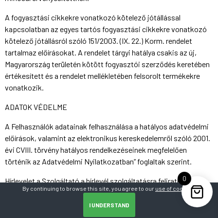
A fogyasztási cikkekre vonatkozó kötelező jótállással
kapcsolatban az egyes tartós fogyasztási cikkekre vonatkozó
kötelező jótállásról szóló 151/2003. (IX. 22.) Korm. rendelet
tartalmaz előírásokat. A rendelet tárgyi hatálya csakis az új,
Magyarország területén kötött fogyasztói szerződés keretében
értékesített és a rendelet mellékletében felsorolt termékekre
vonatkozik.
ADATOK VÉDELME
A Felhasználók adatainak felhasználása a hatályos adatvédelmi
előírások, valamint az elektronikus kereskedelemről szóló 2001.
évi CVIII. törvény hatályos rendelkezéseinek megfelelően
történik az Adatvédelmi Nyilatkozatban” foglaltak szerint.
0
Hírlevelet a Szolgáltató a hírlevél szolgáltatásra feliratkozott
By continuing to browse this site, you agree to our
use of cookies
.
Felhasználó részére biztosít. A hírlevél szolgáltatásról a
Felhasználó bármikor leiratkozhat.
I UNDERSTAND