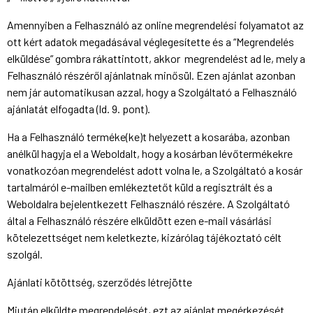
Amennyiben a Felhasználó az online megrendelési folyamatot az
ott kért adatok megadásával véglegesítette és a “Megrendelés
elküldése” gombra rákattintott, akkor megrendelést ad le, mely a
Felhasználó részéről ajánlatnak minősül. Ezen ajánlat azonban
nem jár automatikusan azzal, hogy a Szolgáltató a Felhasználó
ajánlatát elfogadta (ld. 9. pont).
Ha a Felhasználó terméke(ke)t helyezett a kosarába, azonban
anélkül hagyja el a Weboldalt, hogy a kosárban lévőtermékekre
vonatkozóan megrendelést adott volna le, a Szolgáltató a kosár
tartalmáról e-mailben emlékeztetőt küld a regisztrált és a
Weboldalra bejelentkezett Felhasználó részére. A Szolgáltató
által a Felhasználó részére elküldött ezen e-mail vásárlási
kötelezettséget nem keletkezte, kizárólag tájékoztató célt
szolgál.
Ajánlati kötöttség, szerződés létrejötte
Miután elküldte megrendelését, ezt az ajánlat megérkezését