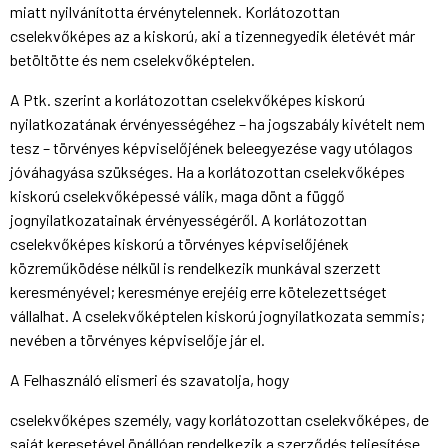
miatt nyilvánította érvénytelennek. Korlátozottan
cselekvőképes az a kiskorú, aki a tizennegyedik életévét már
betöltötte és nem cselekvőképtelen.
A Ptk. szerint a korlátozottan cselekvőképes kiskorú
nyilatkozatának érvényességéhez – ha jogszabály kivételt nem
tesz – törvényes képviselőjének beleegyezése vagy utólagos
jóváhagyása szükséges. Ha a korlátozottan cselekvőképes
kiskorú cselekvőképessé válik, maga dönt a függő
jognyilatkozatainak érvényességéről. A korlátozottan
cselekvőképes kiskorú a törvényes képviselőjének
közreműködése nélkül is rendelkezik munkával szerzett
keresményével; keresménye erejéig erre kötelezettséget
vállalhat. A cselekvőképtelen kiskorú jognyilatkozata semmis;
nevében a törvényes képviselője jár el.
A Felhasználó elismeri és szavatolja, hogy
cselekvőképes személy, vagy korlátozottan cselekvőképes, de
saját keresetével önállóan rendelkezik a szerződés teljesítése