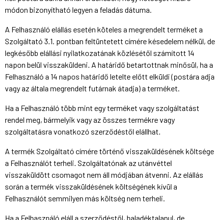
módon bizonyítható legyen a feladás dátuma.
A Felhasználó elállás esetén köteles a megrendelt terméket a
Szolgáltató 3.1. pontban feltüntetett címére késedelem nélkül, de
legkésőbb elállási nyilatkozatának közlésétől számított 14
napon belül visszaküldeni. A határidő betartottnak minősül, ha a
Felhasználó a 14 napos határidő letelte előtt elküldi (postára adja
vagy az általa megrendelt futárnak átadja) a terméket.
Ha a Felhasználó több mint egy terméket vagy szolgáltatást
rendel meg, bármelyik vagy az összes termékre vagy
szolgáltatásra vonatkozó szerződéstől elállhat.
A termék Szolgáltató címére történő visszaküldésének költsége
a Felhasználót terheli. Szolgáltatónak az utánvéttel
visszaküldött csomagot nem áll módjában átvenni. Az elállás
során a termék visszaküldésének költségének kívül a
Felhasználót semmilyen más költség nem terheli.
Ha a Felhasználó eláll a szerződéstől, haladéktalanul, de