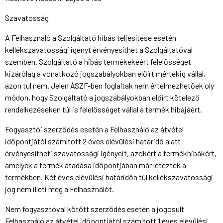
Szavatosság
A Felhasználó a Szolgáltató hibás teljesítése esetén
kellékszavatossági igényt érvényesíthet a Szolgáltatóval
szemben. Szolgáltató a hibás termékekeért felelősséget
kizárólag a vonatkozó jogszabályokban előírt mértékig vállal,
azon túl nem. Jelen ÁSZF-ben foglaltak nem értelmezhetőek oly
módon, hogy Szolgáltató a jogszabályokban előírt kötelező
rendelkezéseken túl is felelősséget vállal a termék hibájáért.
Fogyasztói szerződés esetén a Felhasználó az átvétel
időpontjától számított 2 éves elévülési határidő alatt
érvényesítheti szavatossági igényeit, azokért a termékhibákért,
amelyek a termék átadása időpontjában már léteztek a
termékben. Két éves elévülési határidőn túl kellékszavatossági
jog nem illeti meg a Felhasználót.
Nem fogyasztóval kötött szerződés esetén a jogosult
Felhasználó az átvétel időpontjától számított 1 éves elévülési