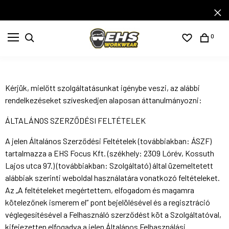
0
Kérjük, mielőtt szolgáltatásunkat igénybe veszi, az alábbi
rendelkezéseket szíveskedjen alaposan áttanulmányozni:
ÁLTALÁNOS SZERZŐDÉSI FELTÉTELEK
A jelen Általános Szerződési Feltételek (továbbiakban: ÁSZF)
tartalmazza a EHS Focus Kft. (székhely: 2309 Lórév, Kossuth
Lajos utca 97.) (továbbiakban: Szolgáltató) által üzemeltetett
alábbiak szerinti weboldal használatára vonatkozó feltételeket.
Az „A feltételeket megértettem, elfogadom és magamra
kötelezőnek ismerem el” pont bejelölésével és a regisztráció
véglegesítésével a Felhasználó szerződést köt a Szolgáltatóval,
kifejezetten elfogadva a jelen Általános Felhasználási