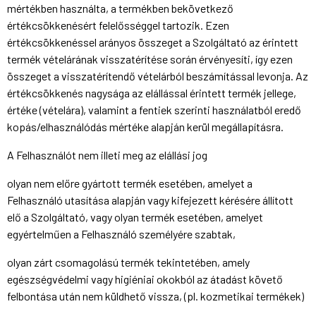
mértékben használta, a termékben bekövetkező
értékcsökkenésért felelősséggel tartozik. Ezen
értékcsökkenéssel arányos összeget a Szolgáltató az érintett
termék vételárának visszatérítése során érvényesíti, így ezen
összeget a visszatérítendő vételárból beszámítással levonja. Az
értékcsökkenés nagysága az elállással érintett termék jellege,
értéke (vételára), valamint a fentiek szerinti használatból eredő
kopás/elhasználódás mértéke alapján kerül megállapításra.
A Felhasználót nem illeti meg az elállási jog
olyan nem előre gyártott termék esetében, amelyet a
Felhasználó utasítása alapján vagy kifejezett kérésére állított
elő a Szolgáltató, vagy olyan termék esetében, amelyet
egyértelműen a Felhasználó személyére szabtak,
olyan zárt csomagolású termék tekintetében, amely
egészségvédelmi vagy higiéniai okokból az átadást követő
felbontása után nem küldhető vissza, (pl. kozmetikai termékek)