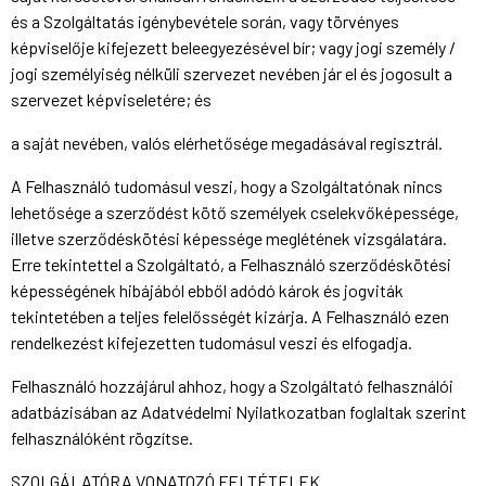
és a Szolgáltatás igénybevétele során, vagy törvényes
képviselője kifejezett beleegyezésével bír; vagy jogi személy /
jogi személyiség nélküli szervezet nevében jár el és jogosult a
szervezet képviseletére; és
a saját nevében, valós elérhetősége megadásával regisztrál.
A Felhasználó tudomásul veszi, hogy a Szolgáltatónak nincs
lehetősége a szerződést kötő személyek cselekvőképessége,
illetve szerződéskötési képessége meglétének vizsgálatára.
Erre tekintettel a Szolgáltató, a Felhasználó szerződéskötési
képességének hibájából ebből adódó károk és jogviták
tekintetében a teljes felelősségét kizárja. A Felhasználó ezen
rendelkezést kifejezetten tudomásul veszi és elfogadja.
Felhasználó hozzájárul ahhoz, hogy a Szolgáltató felhasználói
adatbázisában az Adatvédelmi Nyilatkozatban foglaltak szerint
felhasználóként rögzítse.
SZOLGÁLATÓRA VONATOZÓ FELTÉTELEK