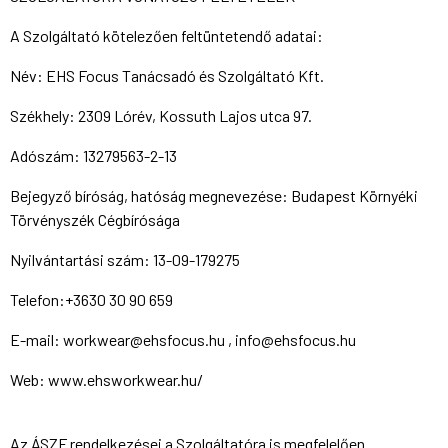
A Szolgáltató kötelezően feltüntetendő adatai:
Név: EHS Focus Tanácsadó és Szolgáltató Kft.
Székhely: 2309 Lórév, Kossuth Lajos utca 97.
Adószám: 13279563-2-13
Bejegyző bíróság, hatóság megnevezése: Budapest Környéki
Törvényszék Cégbírósága
Nyilvántartási szám: 13-09-179275
Telefon:+3630 30 90 659
E-mail: workwear@ehsfocus.hu , info@ehsfocus.hu
Web: www.ehsworkwear.hu/
Az ÁSZF rendelkezései a Szolgáltatóra is megfelelően