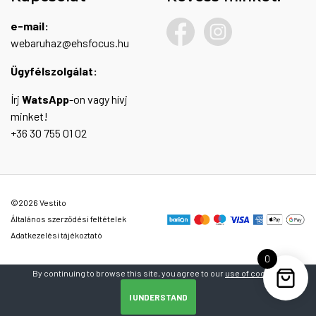
e-mail:
webaruhaz@ehsfocus.hu
Ügyfélszolgálat:
Írj
WatsApp
-on vagy hívj
minket!
+36 30 755 01 02
©2026 Vestito
Általános szerződési feltételek
Adatkezelési tájékoztató
0
By continuing to browse this site, you agree to our
use of cookies
.
I UNDERSTAND