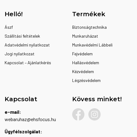
termékoldalon
választhatók
Helló!
Termékek
ki
Ászf
Biztonságtechnika
Szállítási feltételek
Munkaruházat
Adatvédelmi nyilatkozat
Munkavédelmi Lábbeli
Jogi nyilatkozat
Fejvédelem
Kapcsolat – Ajánlatkérés
Hallásvédelem
Kézvédelem
Légzésvédelem
Kapcsolat
Kövess minket!
e-mail:
webaruhaz@ehsfocus.hu
Ügyfélszolgálat: