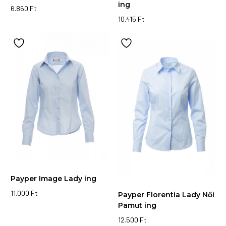
ing
6.860
Ft
Ennek
10.415
Ft
Ennek
a
a
terméknek
terméknek
több
több
variációja
variációja
van.
van.
A
A
változatok
változatok
a
a
termékoldalon
termékoldalon
választhatók
választhatók
ki
ki
Payper Image Lady ing
11.000
Ft
Payper Florentia Lady Női
Ennek
Pamut ing
a
12.500
Ft