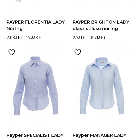
PAYPER FLORENTIA LADY
PAYPER BRIGHTON LADY
Női Ing
olasz stílusú női ing
Ártartomány:
Ártartomány:
2.083
Ft
–
14.338
Ft
2.731
Ft
–
9.713
Ft
Ennek
2.083 Ft
Ennek
2.731 Ft
-
-
a
a
14.338 Ft
9.713 Ft
terméknek
terméknek
több
több
variációja
variációja
van.
van.
A
A
változatok
változatok
a
a
termékoldalon
termékoldalon
választhatók
választhatók
ki
ki
Payper SPECIALIST LADY
Payper MANAGER LADY