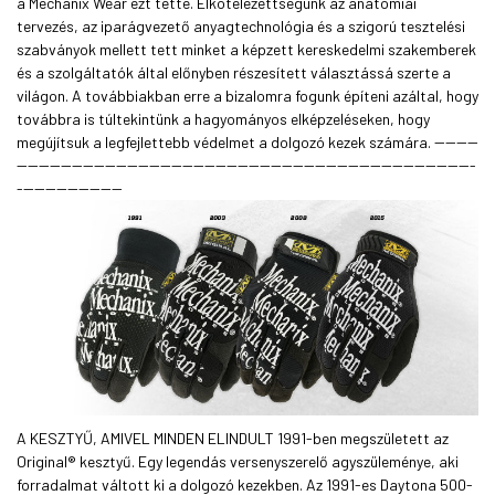
a Mechanix Wear ezt tette. Elkötelezettségünk az anatómiai
tervezés, az iparágvezető anyagtechnológia és a szigorú tesztelési
szabványok mellett tett minket a képzett kereskedelmi szakemberek
és a szolgáltatók által előnyben részesített választássá szerte a
világon. A továbbiakban erre a bizalomra fogunk építeni azáltal, hogy
továbbra is túltekintünk a hagyományos elképzeléseken, hogy
megújítsuk a legfejlettebb védelmet a dolgozó kezek számára. --------
-----------------------------------------------------------------------------------
-------------------
A KESZTYŰ, AMIVEL MINDEN ELINDULT 1991-ben megszületett az
Original® kesztyű. Egy legendás versenyszerelő agyszüleménye, aki
forradalmat váltott ki a dolgozó kezekben. Az 1991-es Daytona 500-