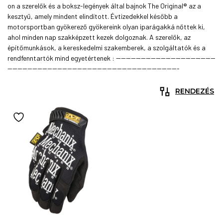
on a szerelők és a boksz-legények által bajnok The Original® az a
kesztyű, amely mindent elindított. Évtizedekkel később a
motorsportban gyökerező gyökereink olyan iparágakká nőttek ki,
ahol minden nap szakképzett kezek dolgoznak. A szerelők, az
építőmunkások, a kereskedelmi szakemberek, a szolgáltatók és a
rendfenntartók mind egyetértenek : ----------------------------------------
---------------------------------------------------------------------