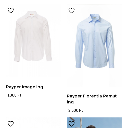
Ennek
a
a
terméknek
terméknek
több
több
variációja
variációja
van.
van.
A
A
változatok
változatok
a
a
termékoldalon
termékoldalon
választhatók
választhatók
ki
ki
Payper Image ing
11.000
Ft
Payper Florentia Pamut
Ennek
ing
a
12.500
Ft
terméknek
Ennek
több
a