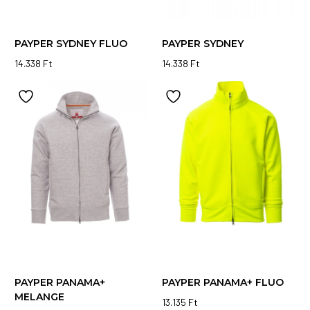
választhatók
ki
ki
PAYPER SYDNEY FLUO
PAYPER SYDNEY
14.338
Ft
14.338
Ft
Ennek
Ennek
a
a
terméknek
terméknek
több
több
variációja
variációja
van.
van.
A
A
változatok
változatok
a
a
termékoldalon
termékoldalon
választhatók
választhatók
ki
ki
PAYPER PANAMA+
PAYPER PANAMA+ FLUO
MELANGE
13.135
Ft