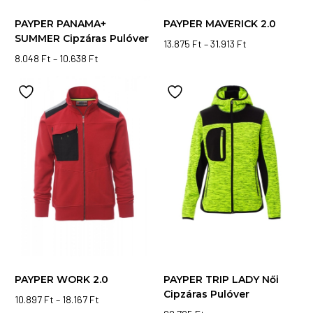
PAYPER PANAMA+
PAYPER MAVERICK 2.0
SUMMER Cipzáras Pulóver
Ártartomány:
13.875
Ft
–
31.913
Ft
Ártartomány:
Ennek
13.875 Ft
8.048
Ft
–
10.638
Ft
Ennek
8.048 Ft
-
a
-
31.913 Ft
a
terméknek
10.638 Ft
terméknek
több
több
variációja
variációja
van.
van.
A
A
változatok
változatok
a
a
termékoldalon
termékoldalon
választhatók
választhatók
ki
ki
PAYPER WORK 2.0
PAYPER TRIP LADY Női
Cipzáras Pulóver
Ártartomány:
10.897
Ft
–
18.167
Ft