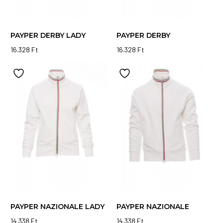
PAYPER DERBY LADY
PAYPER DERBY
16.328
Ft
16.328
Ft
Ennek
Ennek
a
a
terméknek
terméknek
több
több
variációja
variációja
van.
van.
A
A
változatok
változatok
a
a
termékoldalon
termékoldalon
választhatók
választhatók
ki
ki
PAYPER NAZIONALE LADY
PAYPER NAZIONALE
14.338
Ft
14.338
Ft