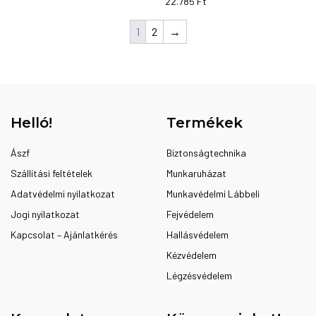
Ennek
10.897 Ft
22.785
Ft
-
Ennek
a
18.167 Ft
1
2
→
a
terméknek
terméknek
több
több
variációja
variációja
van.
van.
A
A
változatok
Helló!
Termékek
változatok
a
a
Ászf
termékoldalon
Biztonságtechnika
termékoldalon
választhatók
Szállítási feltételek
Munkaruházat
választhatók
ki
Adatvédelmi nyilatkozat
Munkavédelmi Lábbeli
ki
Jogi nyilatkozat
Fejvédelem
Kapcsolat – Ajánlatkérés
Hallásvédelem
Kézvédelem
Légzésvédelem