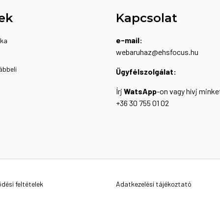
ek
Kapcsolat
e-mail:
ika
webaruhaz@ehsfocus.hu
ábbeli
Ügyfélszolgálat:
Írj
WatsApp
-on vagy hívj minke
+36 30 755 01 02
dési feltételek
Adatkezelési tájékoztató