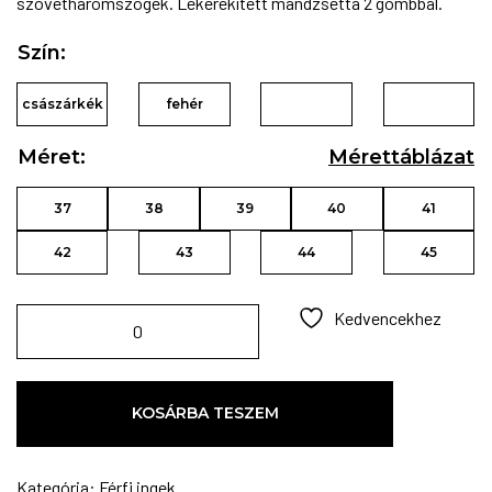
szövetháromszögek. Lekerekített mandzsetta 2 gombbal.
Szín:
császárkék
fehér
Méret:
Mérettáblázat
37
38
39
40
41
42
43
44
45
Kedvencekhez
KOSÁRBA TESZEM
Kategória:
Férfi ingek