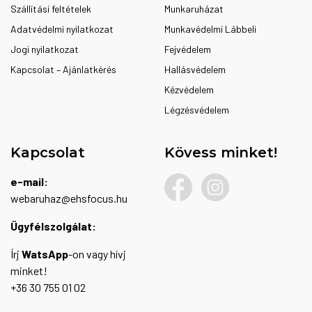
Szállítási feltételek
Munkaruházat
Adatvédelmi nyilatkozat
Munkavédelmi Lábbeli
Jogi nyilatkozat
Fejvédelem
Kapcsolat – Ajánlatkérés
Hallásvédelem
Kézvédelem
Légzésvédelem
Kapcsolat
Kövess minket!
e-mail:
webaruhaz@ehsfocus.hu
Ügyfélszolgálat:
Írj
WatsApp
-on vagy hívj
minket!
+36 30 755 01 02