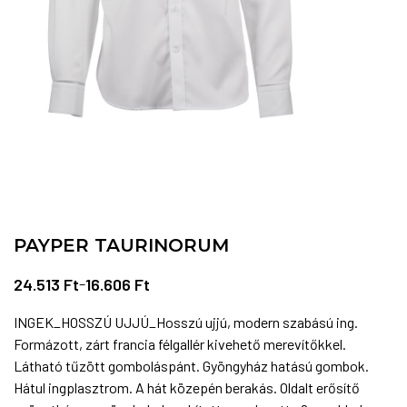
PAYPER TAURINORUM
24.513
Ft
–
16.606
Ft
INGEK_HOSSZÚ UJJÚ_Hosszú ujjú, modern szabású ing.
Formázott, zárt francia félgallér kivehető merevítőkkel.
Látható tűzött gomboláspánt. Gyöngyház hatású gombok.
Hátul ingplasztrom. A hát közepén berakás. Oldalt erősítő