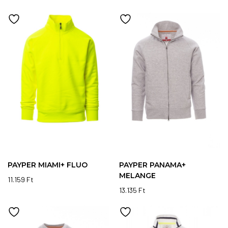
PAYPER MIAMI+ FLUO
PAYPER PANAMA+
MELANGE
11.159
Ft
13.135
Ft