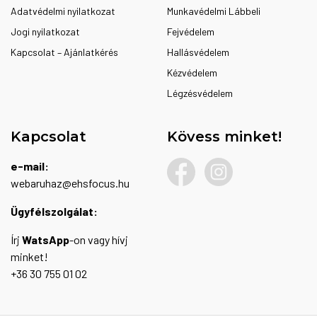
Adatvédelmi nyilatkozat
Munkavédelmi Lábbeli
Jogi nyilatkozat
Fejvédelem
Kapcsolat – Ajánlatkérés
Hallásvédelem
Kézvédelem
Légzésvédelem
Kapcsolat
Kövess minket!
e-mail:
webaruhaz@ehsfocus.hu
Ügyfélszolgálat:
Írj
WatsApp
-on vagy hívj
minket!
+36 30 755 01 02