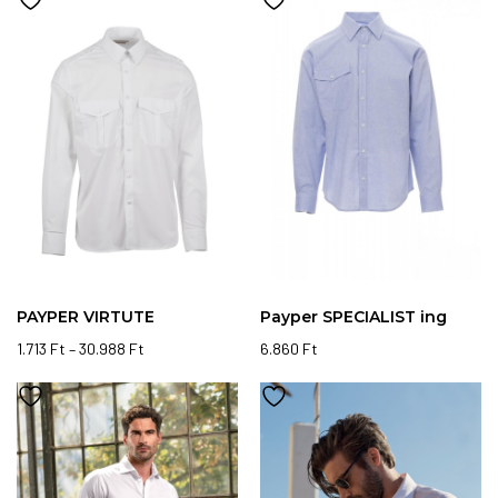
PAYPER VIRTUTE
Payper SPECIALIST ing
1.713
Ft
–
30.988
Ft
6.860
Ft