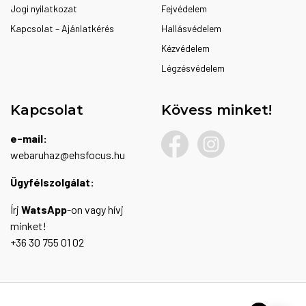
Jogi nyilatkozat
Fejvédelem
Kapcsolat – Ajánlatkérés
Hallásvédelem
Kézvédelem
Légzésvédelem
Kapcsolat
Kövess minket!
e-mail:
webaruhaz@ehsfocus.hu
Ügyfélszolgálat:
Írj
WatsApp
-on vagy hívj
minket!
+36 30 755 01 02